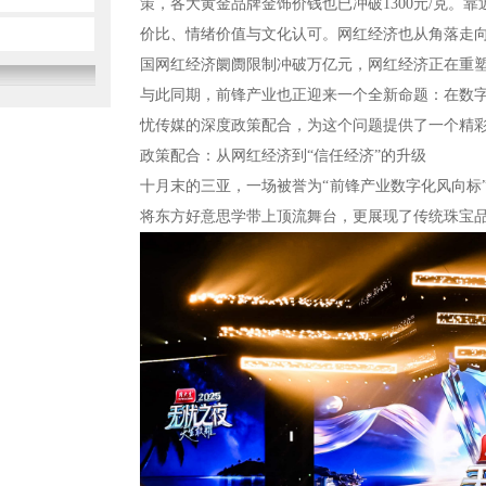
策，各大黄金品牌金饰价钱也已冲破1300元/克。
价比、情绪价值与文化认可。网红经济也从角落走向
国网红经济阛阓限制冲破万亿元，网红经济正在重
与此同期，前锋产业也正迎来一个全新命题：在数
忧传媒的深度政策配合，为这个问题提供了一个精
政策配合：从网红经济到“信任经济”的升级
十月末的三亚，一场被誉为“前锋产业数字化风向标”
将东方好意思学带上顶流舞台，更展现了传统珠宝