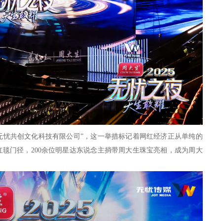
无忧共创文化科技有限公司”，这一举措标记着网红经济正从单纯的
的红毯门径，200余位明星达东说念主捎带周大生珠宝亮相，成为周大