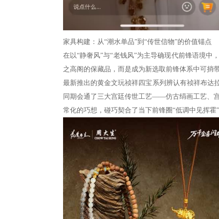
家具构建：从“潮水单品”到“传世信物”的价值锚点
在以“静奢风”与“老钱风”为主导确现代前锋语境
之高阁的保藏品，而是成为新选取前锋体系中可捎
最新推出的黄金文玩祯祥四宝系列辨认有祯祥布达拉
同期会通了三大宫廷传世工艺——仿古绢画工艺、
常化的巧想，碰巧契合了当下前锋圈“低调中见挥霍