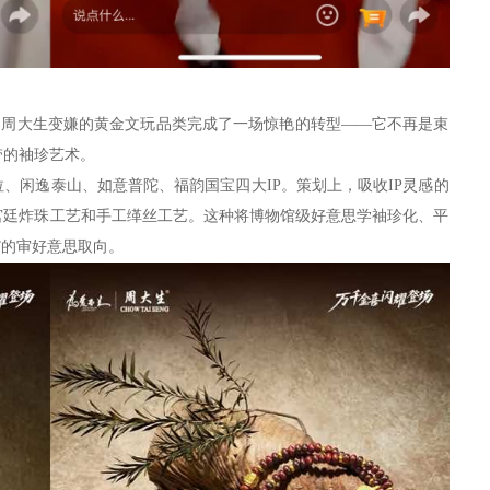
中，周大生变嫌的黄金文玩品类完成了一场惊艳的转型——它不再是束
带的袖珍艺术。
、闲逸泰山、如意普陀、福韵国宝四大IP。策划上，吸收IP灵感的
宫廷炸珠工艺和手工缂丝工艺。这种将博物馆级好意思学袖珍化、平
”的审好意思取向。