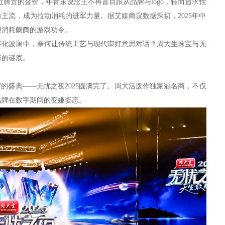
靠近腾贵的金价，年青东说念主不再盲目跟从品牌与logo，转而追求性
主流，成为拉动消耗的进军力量。据艾媒商议数据深切，2025年中
塑消耗阛阓的游戏功令。
字化波澜中，奈何让传统工艺与现代审好意思对话？周大生珠宝与无
彩的谜底。
的盛典——无忧之夜2025圆满完了。周大活泼作独家冠名商，不仅
品牌在数字期间的变嫌姿态。