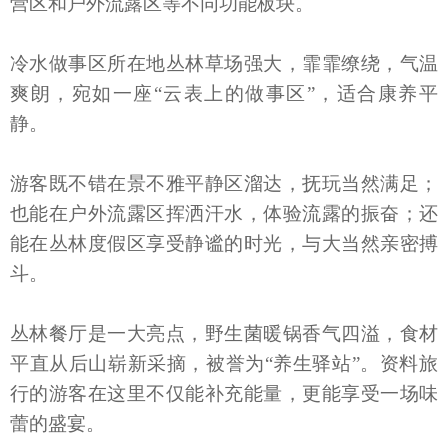
营区和户外流露区等不同功能板块。
冷水做事区所在地丛林草场强大，霏霏缭绕，气温
爽朗，宛如一座“云表上的做事区”，适合康养平
静。
游客既不错在景不雅平静区溜达，抚玩当然满足；
也能在户外流露区挥洒汗水，体验流露的振奋；还
能在丛林度假区享受静谧的时光，与大当然亲密搏
斗。
丛林餐厅是一大亮点，野生菌暖锅香气四溢，食材
平直从后山崭新采摘，被誉为“养生驿站”。资料旅
行的游客在这里不仅能补充能量，更能享受一场味
蕾的盛宴。