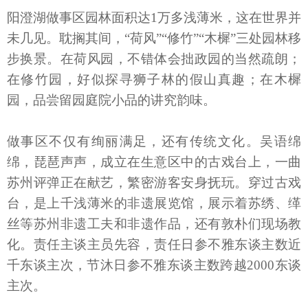
阳澄湖做事区园林面积达1万多浅薄米，这在世界并
未几见。耽搁其间，“荷风”“修竹”“木樨”三处园林移
步换景。在荷风园，不错体会拙政园的当然疏朗；
在修竹园，好似探寻狮子林的假山真趣；在木樨
园，品尝留园庭院小品的讲究韵味。
做事区不仅有绚丽满足，还有传统文化。吴语绵
绵，琵琶声声，成立在生意区中的古戏台上，一曲
苏州评弹正在献艺，繁密游客安身抚玩。穿过古戏
台，是上千浅薄米的非遗展览馆，展示着苏绣、缂
丝等苏州非遗工夫和非遗作品，还有敦朴们现场教
化。责任主谈主员先容，责任日参不雅东谈主数近
千东谈主次，节沐日参不雅东谈主数跨越2000东谈
主次。