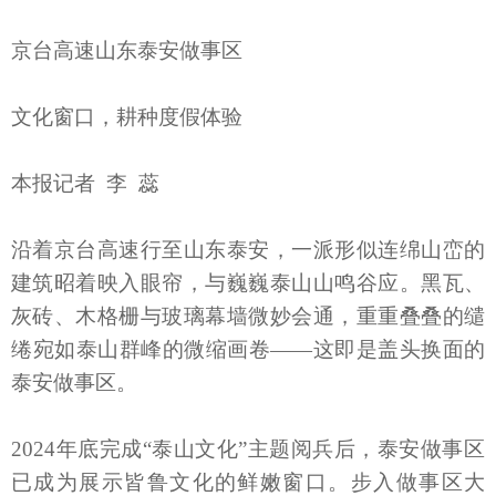
京台高速山东泰安做事区
文化窗口，耕种度假体验
本报记者 李 蕊
沿着京台高速行至山东泰安，一派形似连绵山峦的
建筑昭着映入眼帘，与巍巍泰山山鸣谷应。黑瓦、
灰砖、木格栅与玻璃幕墙微妙会通，重重叠叠的缱
绻宛如泰山群峰的微缩画卷——这即是盖头换面的
泰安做事区。
2024年底完成“泰山文化”主题阅兵后，泰安做事区
已成为展示皆鲁文化的鲜嫩窗口。步入做事区大