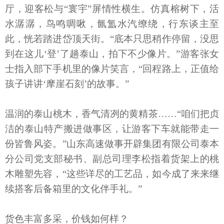
厅，迎客松与“寰宇”屏情性横生。仿真榕树下，活
水潺潺，鸟鸣啁啾，氤氲水汽缭绕，行东谈主至
此，恍若踏进岱顶天街。“底本只思稍作停留，没思
到在这儿‘登’了趟泰山，拍下不少像片。”游客张女
士指入部下手机里的像片笑言，“回程路上，正值给
孩子讲讲‘摩崖石刻’的故事。”
温润的泰山桃木，香气清冽的黄精茶……“咱们把贞
洁的泰山特产搬进做事区，让游客下车就能带走一
份皆鲁风姿。”山东高速做事开辟集团有限公司泰本
分公司党支部秘书、副总司理李松指着货架上的桃
木雕塑先容，“这些详尽的工艺品，如今成了来来继
续搭客后备箱里的文化伴手礼。”
货色丰富多采，价钱如何样？