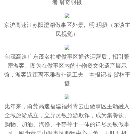
者 翁奇羽摄
京沪高速江苏阳澄湖做事区外景。明 玥摄（东谈主
民视觉）
包茂高速广东茂名柏桥做事区通达运营后，招引繁
密游客。图为在做事区内的非物资文化遗产展示
馆，游客近距离不雅看非遗工夫。本报记者 贺林平
摄
比年来，甬莞高速福建福州青云山做事区主动融入
全域旅游成立，立异灵敏旅游欺诈，成为集餐饮、
购物、加油、汽修、平静等于一体的详尽灵敏做事
区。图为青云山做事区购物中心一角。王旺旺摄