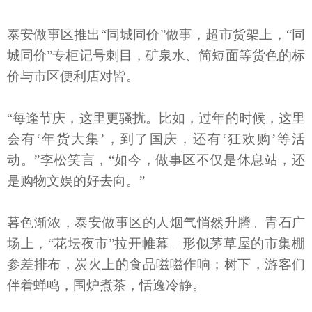
泰安做事区推出“同城同价”做事，超市货架上，“同
城同价”专柜记号刺目，矿泉水、简短面等货色的标
价与市区便利店对皆。
“每逢节庆，这里更骚扰。比如，过年的时候，这里
会有‘年货大集’，到了国庆，还有‘狂欢购’等活
动。”李松笑言，“如今，做事区不仅是休息站，还
是购物文娱的好去向。”
暮色渐浓，泰安做事区的人烟气悄然升腾。青石广
场上，“花坛夜市”拉开帷幕。形似茅草屋的市集棚
参差排布，炭火上的食品嗞嗞作响；树下，游客们
伴着蝉鸣，围炉煮茶，恬逸冷静。