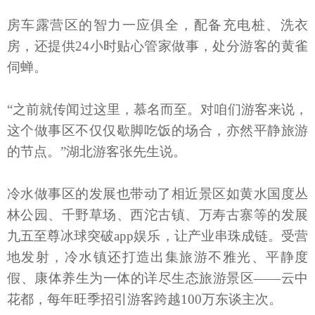
房车露营区的智力一应俱全，配备充电桩、洗衣
房，还提供24小时贴心管家做事，处分游客的黄雀
伺蝉。
“之前就传闻过这里，慕名而至。对咱们游客来说，
这个做事区不仅仅歇脚吃饭的场合，亦然平静旅游
的节点。”湖北游客张先生说。
冷水做事区的发展也带动了相近景区如黄水国度丛
林公园、千野草场、西沱古镇、万寿古寨等的发展
九五至尊冰球突破app娱乐，让产业串珠成链。受营
地发射，冷水镇还打造出集旅游不雅光、平静度
假、康体养生为一体的详尽生态旅游景区——云中
花都，每年旺季招引游客跨越100万东谈主次。