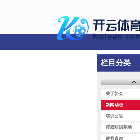
联系我们
栏目分类
关于协会
新闻动态
培训公告
授权培训基地
教师查询