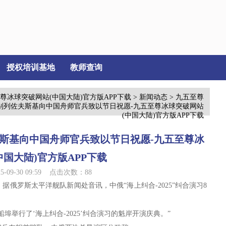
授权培训基地
教师查询
尊冰球突破网站(中国大陆)官方版APP下载
>
新闻动态
> 九五至尊
网别列佐夫斯基向中国舟师官兵致以节日祝愿-九五至尊冰球突破网站
(中国大陆)官方版APP下载
夫斯基向中国舟师官兵致以节日祝愿-九五至尊冰
中国大陆)官方版APP下载
-09-30 09:59 点击次数：88
据俄罗斯太平洋舰队新闻处音讯，中俄“海上纠合-2025”纠合演习8
举行了‘海上纠合-2025’纠合演习的魁岸开演庆典。”