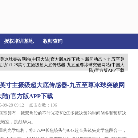
授权培训基地
教师查询
尊冰球突破网站(中国大陆)官方版APP下载
>
新闻动态
> 九五至尊
助1/1.28英寸主摄级超大底传感器-九五至尊冰球突破网站(中国大
陆)官方版APP下载
28英寸主摄级超大底传感器-九五至尊冰球突破网
大陆)官方版APP下载
09-28 09:12 点击次数：196
践诺室领有一镜双焦段的不时光变和2亿多镜决策的时间储备和预研决
践诺室，挑战华为。
段，重构光学结构，将3.7x中长焦镜头与9.4x超长焦镜头光学焦段合一，