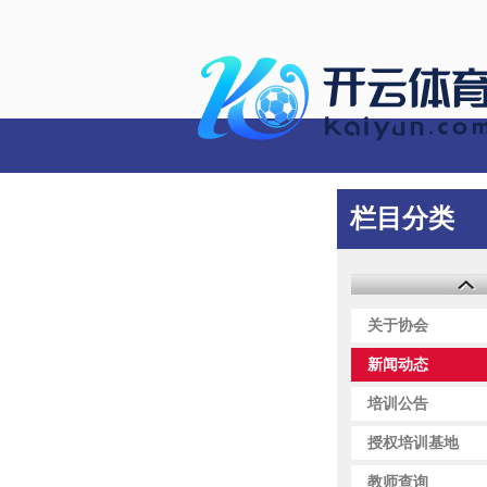
联系我们
栏目分类
关于协会
新闻动态
培训公告
授权培训基地
教师查询