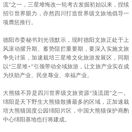
流”之一，三星堆悔改一轮考古发掘初始以来，捏续
招引世界眼力，亦然四川打造世界级文旅地倡导一
项膺惩推行。
德阳市委秘书刘光强默示，现时德阳文旅正处于上
风滚动擢升期、蓄势阻拦重要期，要深入实施文旅
争先计策，加速栽培三星堆文化旅游发展区，同期
以“三星堆+”引颈带动全域旅游，让文旅产业实在成
为扶助产业、民坐蓐业、幸福产业。
大熊猫不异是四川世界级文旅资源“顶流团”之一。
绵阳是天下野生大熊猫散播最多的区域，正加速栽
培大熊猫国度公园绵阳片区，中国大熊猫保护商酌
中心绵阳基地也行将建成。