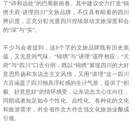
了“诗和远处”的巴蜀新画卷。其中建议全力打造“锦
绣天府·讲理四川”文旅品牌，不仅具有昭着的四川
辨识度，正充分彰光显四川捏续鼓动文旅深度和会
的“深”与“实”。
不少与会者提到，这8个字的文旅品牌既有历史底
蕴，又无意间气味。“锦绣”与“讲理”遥呼相应，“天
府”与“四川”口舌分明，既以“锦绣”展现四川的大好
意思昂扬和东说念主文风情，又用“讲理”这一四川
方言涵盖了四川独具浮松感的生计气质，提供了“积
极、好意思好”的情怀感受，让东说念主心生向往，
同期或者知足如今个性化、品性化、各种化的文化
和旅游需求，对全省作念大作念强文化旅游业酿成
引颈。