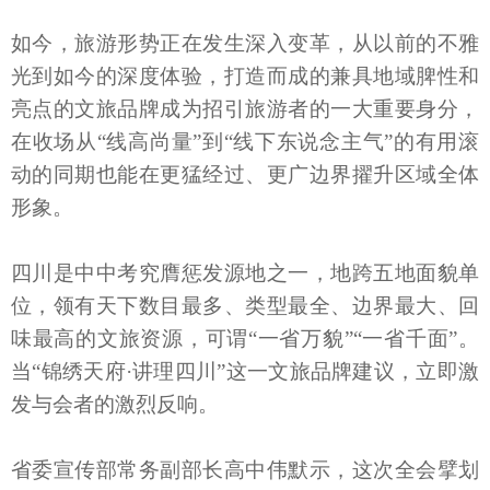
如今，旅游形势正在发生深入变革，从以前的不雅
光到如今的深度体验，打造而成的兼具地域脾性和
亮点的文旅品牌成为招引旅游者的一大重要身分，
在收场从“线高尚量”到“线下东说念主气”的有用滚
动的同期也能在更猛经过、更广边界擢升区域全体
形象。
四川是中中考究膺惩发源地之一，地跨五地面貌单
位，领有天下数目最多、类型最全、边界最大、回
味最高的文旅资源，可谓“一省万貌”“一省千面”。
当“锦绣天府·讲理四川”这一文旅品牌建议，立即激
发与会者的激烈反响。
省委宣传部常务副部长高中伟默示，这次全会擘划