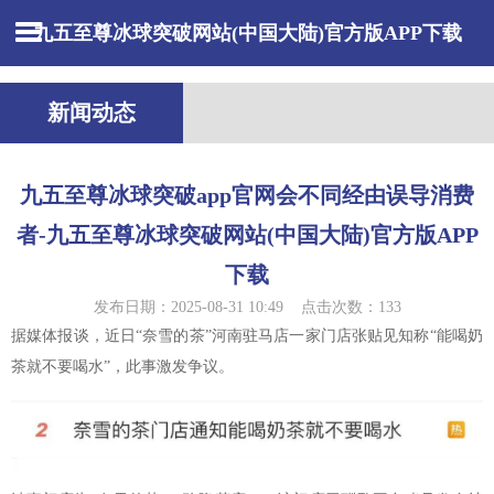
九五至尊冰球突破网站(中国大陆)官方版APP下载
新闻动态
九五至尊冰球突破app官网会不同经由误导消费
者-九五至尊冰球突破网站(中国大陆)官方版APP
下载
发布日期：2025-08-31 10:49 点击次数：133
据媒体报谈，近日“奈雪的茶”河南驻马店一家门店张贴见知称“能喝奶
茶就不要喝水”，此事激发争议。