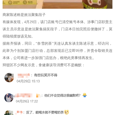
商家陈述称是效法聚集段子
有媒体发现，4月29日，该门店账号已清空账号本体。涉事门店职责主
谈主员示意这是效法聚集搞笑段子，门店本日拍完照后便撤掉了，莫
得陆续摆放该见知。
据南齐报谈，同日，“奈雪的茶”关连认真东谈主陈述示意，经访问，
此举为个别加盟门店行动，总部发现后已立即叫停，并责令取销关连
本体，公司将进一步加强门店惩办，根绝此类事情再发生。
辩驳区不少网友示意，拿健康误导消费可不是幽默：