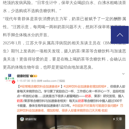
绝顶的发病风险。“日常生计中，保举大众喝皎白水、白沸水粗略淡茶
水，少选购或不选购含糖饮料。”
“现代年青群体是茶饮消费的主力军，奶茶已被赋予了一定的酬酢属
性。”汪茜示意，每周喝一两杯奶茶问题不大，然则不保举将奶茶等饮
料手脚念体魄水分的开首。
2025年1月，江苏大学从属高淳病院的相关东谈主员在《BMC大众卫
生》期刊上发表的一项相关发现，摄入奶茶/果茶等含糖饮料与加速恶
臭关连！更值得珍爱的是，要是在晚上喝奶茶等含糖饮料，会确认出
更高的体魄生物年齿，也即是更猛经由地加速恶臭。