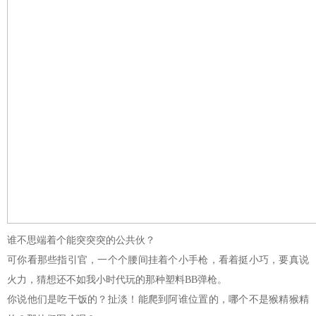
谁不思端着个能突突突的公共伙？
可你看那些指引官，一个个腰间挂着个小手枪，看着挺小巧，要真说
火力，猜想还不如我小时代玩的那种塑料BB弹枪。
你说他们是吃干饭的？扯淡！能爬到阿谁位置的，哪个不是猴精猴精