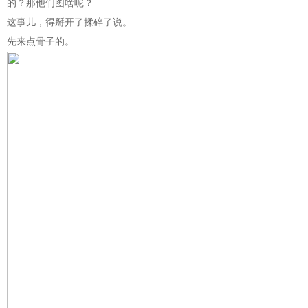
的？那他们图啥呢？
这事儿，得掰开了揉碎了说。
先来点骨子的。