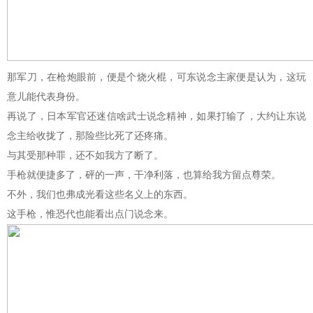
那军刀，在枪炮眼前，便是个烧火棍，可东说念主家便是认为，这玩
意儿能代表身份。
再说了，日本军官还迷信啥武士说念精神，如果打输了，大约让东说
念主给收拢了，那险些比死了还疼痛。
与其受那种罪，还不如我方了断了。
手枪就便捷多了，砰的一声，干净利落，也算给我方留点尊荣。
不外，我们也弗成光看这些名义上的东西。
这手枪，惟恐代也能看出点门说念来。