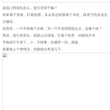
战场上阿谁乱劲儿，指引官得干嘛？
得拿着千里镜，盯着舆图，耳朵里还得塞着个耳机，跟底下的东说念
主喊话。
你思思，一只手抱着个步枪，另一只手还得指指点点，这像个啥？
再说，指引所里头，就那么点场地，扛着个蛇矛，动都动不开。
手枪就不不异了，小，不碍事，往腰里一别，便捷。
真要碰上个啥情况，也能拔出来顶几下。