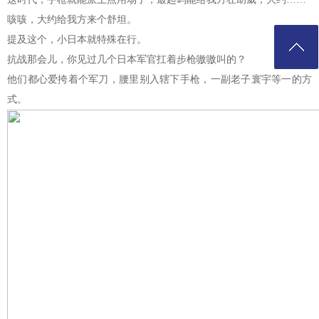
咳咳，大约给我方来个舒坦。
提及这个，小日本就特殊在行。
抗战那会儿，你见过几个日本军官扛着步枪嗷嗷叫的？
他们都心爱挎着个军刀，腰里别入辖下手枪，一副老子寰宇等一的方
式。