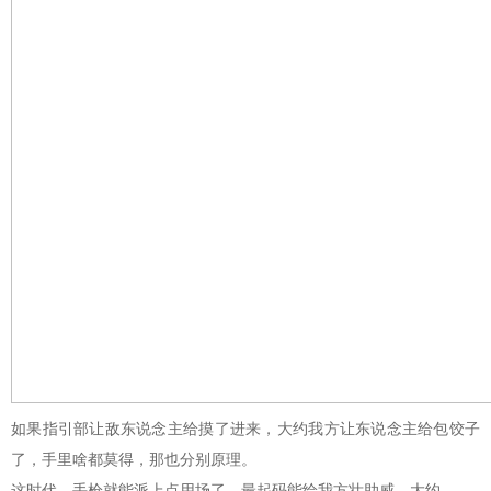
如果指引部让敌东说念主给摸了进来，大约我方让东说念主给包饺子
了，手里啥都莫得，那也分别原理。
这时代，手枪就能派上点用场了，最起码能给我方壮助威，大约……