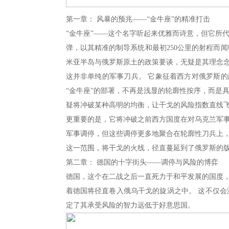
第一章： 风暴的预兆——“金牛座”的精准打击
“金牛座”——这个名字听起来优雅而诗意，但它所
弹，以其精准的制导系统和最初250公里的射程而
米亚半岛与俄罗斯原土的政策要谈，无疑是其理念
这并非单纯的军事刀兵。 它象征着西方对俄罗斯
“金牛座”的部署，不再是浅显的轮廓性按序，而是
疑将冲破某种高明的均衡，让干戈的风险指数直线
更重要的是，它将冲破之前西方国度在对乌克兰军事
军事调停，但这些调停更多地聚合在轮廓性刀兵上，
这一范围，将干戈的火线，径直蔓延到了俄罗斯的
第二章： 德国的十字街头——调停与风险的博弈
德国，这个在二战之后一直死力于和平发展的国度，
着德国将径直卷入俄乌干戈的旋涡之中。 这不仅会
定了其承受风险的智力远低于好意思国。