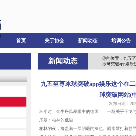
首页
关于协会
新闻动态
培训公告
你的位置：
九五至
新闻动态
冰球突破app娱
九五至尊冰球突破app娱乐这个在
球突破网站(
发布日期：2025
36小时：金牛座风暴眼中的德国——一场关乎干戈与
序章：柏林的低语
柏林的夜，掩盖着一层阴霾的灰色。雨水敲打着勃