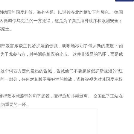
到德国的国度利益、海外沟通、以过甚在北约框架下的脚色。 德国
 因循调停乌克兰的一方觉得，这是为了真贵海外秩序和欧洲安全；
邦原土。
撞部发言东谈主扎哈罗娃的告诫，明晰地标明了俄罗斯的态度：如
视为干戈参与方，并将濒临相应的攻击。 这并非浅显的恐吓，而是俄
数这个词西方定约发出的告诫，告诫他们不要超越俄罗斯规矩的“红
割的一部分，任何对其版图完好性的挑战，皆将被视为对其国度主权
使得蓝本就脆弱的和平远景，变得愈加扑朔迷离。 全国似乎正站在
最为重要的一环。