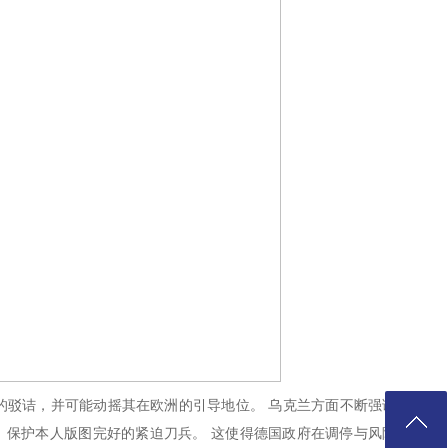
的驳诘，并可能动摇其在欧洲的引导地位。 乌克兰方面不断强调其
、保护本人版图完好的紧迫刀兵。 这使得德国政府在调停与风险之