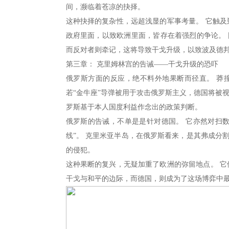
间，濒临着苍凉的抉择。
这种抉择的复杂性，远超浅显的军事考量。 它触及
政府里面，以致欧洲里面，皆存在着强烈的争论。
而反对者则牵记，这将导致干戈升级，以致波及德
第三章： 克里姆林宫的告诫——干戈升级的恐吓
俄罗斯方面的反应，绝不料外地果断而径直。 莽
若“金牛座”导弹被用于攻击俄罗斯主义，德国将被
罗斯基于本人国度利益作念出的政策判断。
俄罗斯的告诫，不单是是针对德国。 它亦然对扫
线”。 克里米亚半岛，在俄罗斯看来，是其弗成分
的侵犯。
这种果断的复兴，无疑加重了欧洲的弥留地点。 它
干戈与和平的边际，而德国，则成为了这场博弈中