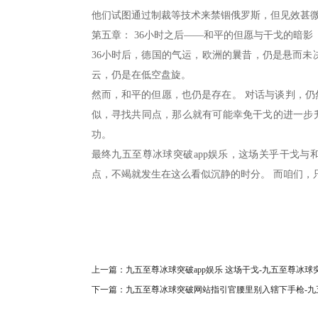
他们试图通过制裁等技术来禁锢俄罗斯，但见效甚微
第五章： 36小时之后——和平的但愿与干戈的暗影
36小时后，德国的气运，欧洲的曩昔，仍是悬而未决
云，仍是在低空盘旋。
然而，和平的但愿，也仍是存在。 对话与谈判，仍
似，寻找共同点，那么就有可能幸免干戈的进一步
功。
最终九五至尊冰球突破app娱乐，这场关乎干戈与
点，不竭就发生在这么看似沉静的时分。 而咱们，
上一篇：
九五至尊冰球突破app娱乐 这场干戈-九五至尊冰球
下一篇：
九五至尊冰球突破网站指引官腰里别入辖下手枪-九五