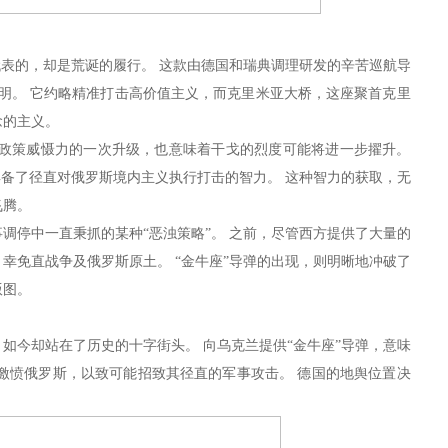
代表的，却是荒诞的履行。 这款由德国和瑞典调理研发的辛苦巡航导
闻明。 它约略精准打击高价值主义，而克里米亚大桥，这座聚首克里
念的主义。
的政策威慑力的一次升级，也意味着干戈的烈度可能将进一步擢升。
具备了径直对俄罗斯境内主义执行打击的智力。 这种智力的获取，无
飞腾。
调停中一直秉抓的某种“恶浊策略”。 之前，尽管西方提供了大量的
幸免直战争及俄罗斯原土。 “金牛座”导弹的出现，则明晰地冲破了
版图。
如今却站在了历史的十字街头。 向乌克兰提供“金牛座”导弹，意味
激愤俄罗斯，以致可能招致其径直的军事攻击。 德国的地舆位置决