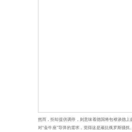
然而，拒却提供调停，则意味着德国将包袱谈德上
对“金牛座”导弹的需求，觉得这是顽抗俄罗斯骚扰