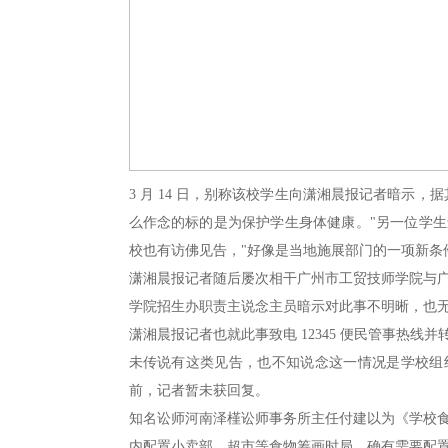
3 月 14 日，别称该校学生向潇湘晨报记者暗示
么作念的标的是为保护学生身体健康。"另一位学
校也有访佛见告，"好像是当地施展部门的一项新条
潇湘晨报记者随后屡次相干广州市工贸技师学院与
学院招生办职责主说念主员暗示对此事不明晰，也
潇湘晨报记者也就此事致电 12345 便民管事热
未传说有这类见告，也不知说念这一情况是学校组
前，记者暂未获回复。
知名讼师河南泽槿讼师事务所主任付建以为《学校
内配置小卖部、超市等食物筹画时局，确有需要配