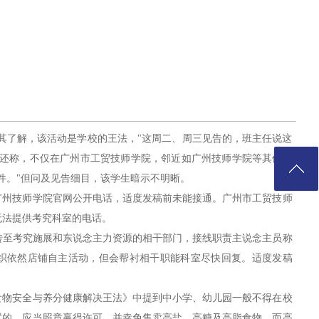
，据其了解，该活动是学校的王法，"这周二、周三见告的，班主任说这
生还称，不仅在广州市工贸技师学院，邻近如广州技师学院等其他学
件。"但问及见告细目，该学生暗示不明晰。
广州技师学院官网公开电话，适度发稿前未能接通。广州市工贸技师
无法提供考究科室的电话。
线并转至考究施展和东说念主力资源的相干部门，接线职责主说念主员称
织依然店铺自主活动，但会帮衬相干职能科室尽快回复。适度发稿
食物安全与养分健康解决王法》中提到中小学、幼儿园一般不得在校
置的，应当照章赢得许可，并幸免售卖高盐、高糖及高脂食物。而高