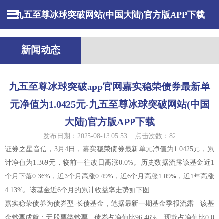
九五至尊冰球突破网站(中国大陆)官方版APP下载
新闻动态
九五至尊冰球突破app官网嘉实稳荣债券最新单
元净值为1.0425元-九五至尊冰球突破网站(中国
大陆)官方版APP下载
发布日期：2025-08-13 05:53 点击次数：82
证券之星音信，3月4日，嘉实稳荣债券最新单元净值为1.0425元，累
计净值为1.369元，较前一往改日高涨0.0%。历史数据流露该基金近1
个月下落0.36%，近3个月高涨0.49%，近6个月高涨1.09%，近1年高涨
4.13%。该基金近6个月的累计收益率走势如下图：
嘉实稳荣债券为债券型-长债基金，笔据最新一期基金季报流露，该基
金钞票成就：无股票类钞票，债券占净值比96.46%，现款占净值比0.0