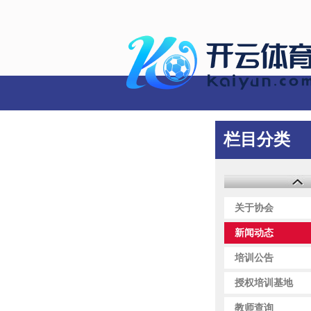
联系我们
栏目分类
关于协会
新闻动态
培训公告
授权培训基地
教师查询