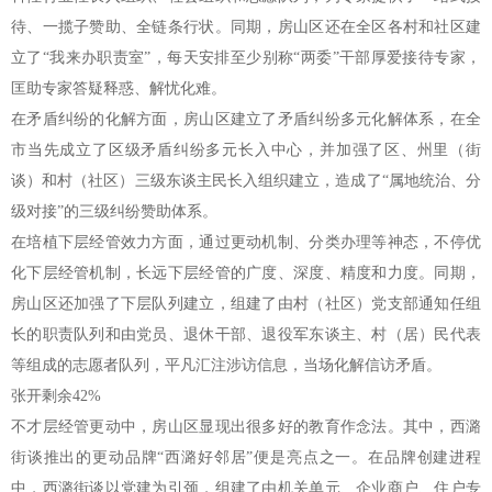
待、一揽子赞助、全链条行状。同期，房山区还在全区各村和社区建
立了“我来办职责室”，每天安排至少别称“两委”干部厚爱接待专家，
匡助专家答疑释惑、解忧化难。
在矛盾纠纷的化解方面，房山区建立了矛盾纠纷多元化解体系，在全
市当先成立了区级矛盾纠纷多元长入中心，并加强了区、州里（街
谈）和村（社区）三级东谈主民长入组织建立，造成了“属地统治、分
级对接”的三级纠纷赞助体系。
在培植下层经管效力方面，通过更动机制、分类办理等神态，不停优
化下层经管机制，长远下层经管的广度、深度、精度和力度。同期，
房山区还加强了下层队列建立，组建了由村（社区）党支部通知任组
长的职责队列和由党员、退休干部、退役军东谈主、村（居）民代表
等组成的志愿者队列，平凡汇注涉访信息，当场化解信访矛盾。
张开剩余42%
不才层经管更动中，房山区显现出很多好的教育作念法。其中，西潞
街谈推出的更动品牌“西潞好邻居”便是亮点之一。在品牌创建进程
中，西潞街谈以党建为引颈，组建了由机关单元、企业商户、住户专