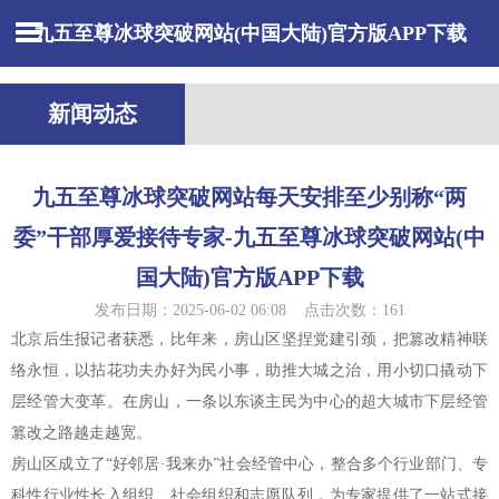
九五至尊冰球突破网站(中国大陆)官方版APP下载
新闻动态
九五至尊冰球突破网站每天安排至少别称“两
委”干部厚爱接待专家-九五至尊冰球突破网站(中
国大陆)官方版APP下载
发布日期：2025-06-02 06:08 点击次数：161
北京后生报记者获悉，比年来，房山区坚捏党建引颈，把篡改精神联
络永恒，以拈花功夫办好为民小事，助推大城之治，用小切口撬动下
层经管大变革。在房山，一条以东谈主民为中心的超大城市下层经管
篡改之路越走越宽。
房山区成立了“好邻居·我来办”社会经管中心，整合多个行业部门、专
科性行业性长入组织、社会组织和志愿队列，为专家提供了一站式接