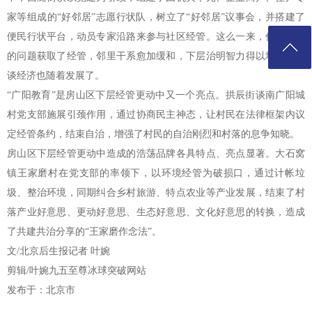
家等组成的“好邻居”志愿行状队，树立了“好邻居”议事会，并搭建了
便民行状平台，动员专家沿路来参与社区经管。这么一来，住户反应
的问题获取了经管，邻里干系愈加缓和，下层治明智力得以培植，街
谈经济也随着发展了。
“广阳教育”是房山区下层经管更动中又一个亮点。拱辰街谈南广阳城
村党支部施展引颈作用，通过协商民主神态，让村民在法律框架内议
定经管条约，结束自治，增强了村民的自治刚烈和村落的息争知晓。
房山区下层经管更动中造成的浩荡品牌各具特点、亮点显著。大石窝
镇王家磨村在党支部的率领下，以环境经管为破损口，通过计帐垃
圾、整治环境，同期纠合乡村旅游、特点农业等产业发展，结束了村
落产业好意思、更动好意思、生态好意思、文化好意思的转换，造成
了共建共治分享的“王家磨作念法”。
文/北京后生报记者 叶婉
剪辑/叶婉九五至尊冰球突破网站
发布于：北京市