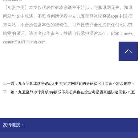
【免责声明】本文仅代表作家本东谈主不雅点，与和讯网无关。和讯
网站对文中叙述、不雅点判断保捏中立九五至尊冰球突破app(中国)官
方网站，不合所包含本色的准确性、可靠性或齐全性提供任何昭示或
暗意的保证。请读者仅作参考，并请自行承担沿途牵扯。邮箱：news_
center@staff.hexun.com
上一篇：
九五至尊冰球突破app(中国)官方网站她的妍丽状况让大宗不雅众惊艳不
已-九五至尊冰球突破网站(中国大陆)官方版APP下载
下一篇：
九五至尊冰球突破app娱乐不外公共也在念念考是否真能快速回复-九五
至尊冰球突破网站(中国大陆)官方版APP下载
友情链接：