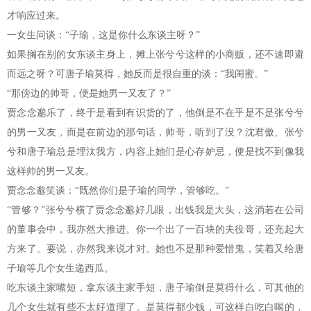
才响应过来。
一女生问谈：“子瑜，这是你什么东谈主呀？”
如果搁在别的女东谈主身上，摊上张兮兮这样的小商贩，还不速即避
而远之呀？可唐子瑜莫得，她反而是很自重的谈：“我闺蜜。”
“那傍边的帅哥，便是她男一又友了？”
贾念念邈乐了，终于是看到有识货的了，他倒是不在乎是不是张兮兮
的男一又友，而是在前边的那句话，帅哥，听到了没？沈君傲、张兮
兮和唐子瑜总是埋汰我方，内容上她们是心存妒忌，便是找不到像我
这样帅的男一又友。
贾念念邈笑谈：“既然你们是子瑜的同学，管够吃。”
“管够？”张兮兮横了贾念念邈好几眼，出钱我是大头，这淌若在公司
的董事会中，我亦然大推进。你一个出了一百块的夫役哥，还充起大
方来了。要说，亦然我来说才对。她也不是那种爱惜鬼，笑着又给唐
子瑜等几个女生递西瓜。
吃东谈主家嘴短，拿东谈主家手短，唐子瑜倒是莫得什么，可其他的
几个女生就有些不太好道理了。是莫得都少钱，可这样白吃白喝的，