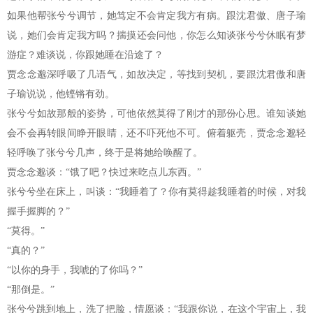
如果他帮张兮兮调节，她笃定不会肯定我方有病。跟沈君傲、唐子瑜
说，她们会肯定我方吗？揣摸还会问他，你怎么知谈张兮兮休眠有梦
游症？难谈说，你跟她睡在沿途了？
贾念念邈深呼吸了几语气，如故决定，等找到契机，要跟沈君傲和唐
子瑜说说，他铿锵有劲。
张兮兮如故那般的姿势，可他依然莫得了刚才的那份心思。谁知谈她
会不会再转眼间睁开眼睛，还不吓死他不可。俯着躯壳，贾念念邈轻
轻呼唤了张兮兮几声，终于是将她给唤醒了。
贾念念邈谈：“饿了吧？快过来吃点儿东西。”
张兮兮坐在床上，叫谈：“我睡着了？你有莫得趁我睡着的时候，对我
握手握脚的？”
“莫得。”
“真的？”
“以你的身手，我唬的了你吗？”
“那倒是。”
张兮兮跳到地上，洗了把脸，情愿谈：“我跟你说，在这个宇宙上，我