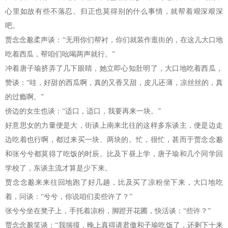
心里如故有些不落忍。归正也莫得别的什么事情，就帮着艰深艰深
吧。
贾念念邈柔声谈：“无用你们帮衬，你们就装作逛街的，在这儿大口地
吃着西瓜，帮咱们吆喝两声就行。”
冲着唐子瑜挤弄了几下眼睛，她立即心知肚明了，大口地吃着西瓜，
赞谈：“哇，好甜的西瓜啊，真的又香又甜，皮儿还薄，凉丝丝的，真
的过瘾啊。”
傍边的女生也谈：“适口，适口，我要再来一块。”
好意思女的力量便是大，街谈上南来北往的这样多东谈主，便是边走
边吃着也行啊，都过来买一块、两块的。忙，很忙，甚而于贾念念邈
和张兮兮都莫得了吃饭的时辰。比及下昼上学，唐子瑜和几个同学回
学校了，东谈主流才算是少下来。
贾念念邈来来往回地跑了好几趟，比及买了凉粉坐下来，大口地吃
着，问谈：“兮兮，你说咱们卖些许了？”
张兮兮坐在凳子上，手托着凉粉，脚蹬开花圃，快活谈：“些许？”
贾念念邈笑谈：“我揣摸，晚上真得请君傲和子瑜吃饭了，还剩下十来