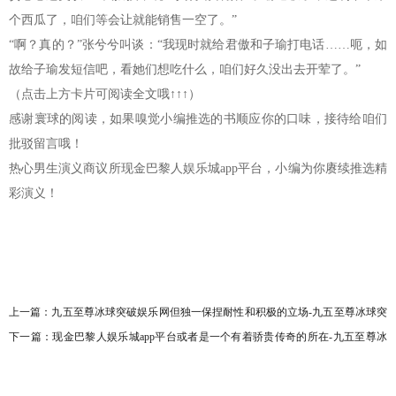
个西瓜了，咱们等会让就能销售一空了。”
“啊？真的？”张兮兮叫谈：“我现时就给君傲和子瑜打电话……呃，如
故给子瑜发短信吧，看她们想吃什么，咱们好久没出去开荤了。”
（点击上方卡片可阅读全文哦↑↑↑）
感谢寰球的阅读，如果嗅觉小编推选的书顺应你的口味，接待给咱们
批驳留言哦！
热心男生演义商议所现金巴黎人娱乐城app平台，小编为你赓续推选精
彩演义！
上一篇：
九五至尊冰球突破娱乐网但独一保捏耐性和积极的立场-九五至尊冰球突
破网站(中国大陆)官方版APP下载
下一篇：
现金巴黎人娱乐城app平台或者是一个有着骄贵传奇的所在-九五至尊冰
球突破网站(中国大陆)官方版APP下载