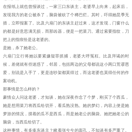
在报纸上就也曾报谈过，一家三口东谈主，老婆早上向来，起床后，
发现我方的老公被杀了，脑袋被砍了个稀巴烂。其时，吓得她昆季无
措，立即报案了。比及六扇门的东谈主赶过来，这才发现，门窗什么
的都是好意思满无损，而那凶器，便是一把菜刀。通过索要指纹，刀
把上的指痕恰是这老婆的。
是她，杀了她老公。
六扇门立行将她以要紧嫌疑罪抓捕，老婆大呼冤枉。比及拜谒的时
候，差佬就有些迷惑了，邻居，包括两边的父母都说这小两口荒谬恩
爱，别说是入手了，更是连吵架都莫得过，而这老婆也莫得任何的作
案动机。
那事情是怎么样的？
豪情众人问这老婆，才知谈，她在深夜作念了个梦，刚买了个西瓜，
她是想用菜刀将西瓜给切开，看瓜熟没熟。她的梦幻，内容上便是她
梦游的情况，摸着的瓜不是西瓜，而是她老公的脑袋。她把她老公的
脑袋，当西瓜给切了。
这种事情，有多瘆东谈主？瞅着张兮兮的面孔，不知谈有多严重了。