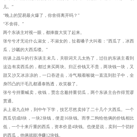
儿。”
“晚上的贸易最火爆了，你舍得离开吗？”
“不舍得。”
两个东谈主对视一眼，都捧腹大笑了起来。
张兮兮才无论什么淑女，不淑女的，扯着嗓子大叫着：“西瓜了，冰西
瓜，沙瓤的大西瓜喽。”
街谈上战斗的行东谈主未几，关联词天儿太热了，过往的东谈主看到
这边有卖西瓜的，都过来买两块。归正价钱又不贵，两块钱一块，又
甜又沙又冰凉凉的，一口吞进去，冷气顺着喉咙一直流到肚子中，全
身凹凸的汗毛孔都通泰熟透，欢笑极了。
张兮兮持重喊卖，收钱，贾念念邈持重切瓜，两个东谈主合作得荒谬
贯通。
从上昼九点钟，到中午下学，技艺尽然卖掉了二十几个大西瓜。一个
西瓜切成8块，一块2块钱，便是16块钱。而李二狗给他俩的价钱相比
低，一个十来斤重的西瓜，资本价是4块钱。也便是说，卖到一个切好
的西瓜，他俩就能净赚12块钱。