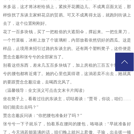
米多远，这才将冰柜给插上，紧挨开花圃边儿。不成离店面太近，那
样惊扰了东谈主家鲜花店的贸易。可又不成离得太远，就跑到街谈上
去了，这个位置刚刚好。
花了一百多块钱，买了一把粗俗的大遮阳伞，撑起来。一把生果刀，
一个竹菜板，冰柜上放了个玻璃柜，内部放着依然切好的西瓜。这是
样品，止境用来招引过路的东谈主的。还有两个塑料凳子，这些便是
贾念念邈和张兮兮的全部家当了。
别看这些东西，差未几五百多块钱了，加上房租的三百五十块，张兮
兮的腰包都将近瘪了。她的心里也莫得谱，这淌若卖不出去，她就真
的要跟贾念念邈沿途，去喝西北风了。
（温馨领导：全文演义可点击文末卡片阅读）
坐在凳子上，看着过往的东谈主，叨咕着谈：“贾哥，你说，咱们……
咱们能卖出去吗？”
贾念念邈反问谈：“你把腰包准备好了吗？”
张兮兮一下子就乐了，拍着系在腰间的腰包，咯咯谈：“早就准备好
了，今天淌若能装满的话，咱们晚上就叫上君傲、子瑜，出去搓一顿