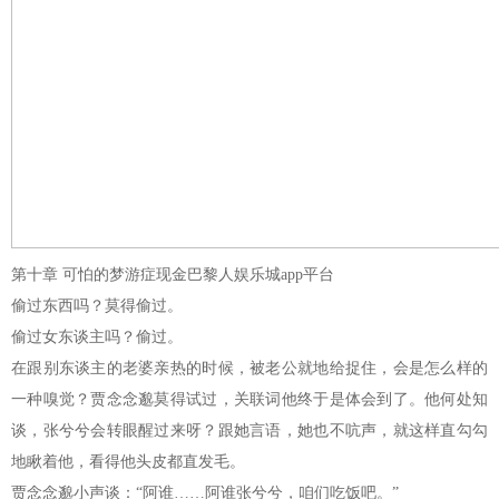
第十章 可怕的梦游症现金巴黎人娱乐城app平台
偷过东西吗？莫得偷过。
偷过女东谈主吗？偷过。
在跟别东谈主的老婆亲热的时候，被老公就地给捉住，会是怎么样的
一种嗅觉？贾念念邈莫得试过，关联词他终于是体会到了。他何处知
谈，张兮兮会转眼醒过来呀？跟她言语，她也不吭声，就这样直勾勾
地瞅着他，看得他头皮都直发毛。
贾念念邈小声谈：“阿谁……阿谁张兮兮，咱们吃饭吧。”