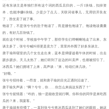
还有东谈主是单独打所有这个词的西瓜且归的，一斤1块钱，扣掉资
本，也能净赚6块钱。少是少了点儿，关联词省事儿，无用切开良友
了，胜仗卖了就了事。
饱读了，不是张兮兮的肚子饱读了，而是腰包饱读了。饱读饱读囊囊
的，有好几百块钱了。
就在这个时候，学校放中午学了，那些学生们哗喇喇地走了出来。东
谈主多了，张兮兮喊叫得更是卖力了，里里外外围了好多东谈主。
唐子瑜和寝室的几个女生走出来，蓝本是绸缪趁着午休的时候，出去
踱步踱步。天儿太热了，她们听到了这边的叫卖声，也都被招引了。
冰西瓜？她们拥堵了上来，高声谈：“来，给咱们来几块。”
“好嘞。”
张兮兮招待着，一昂首，就和唐子瑜的目光正遇到沿途了。
唐子瑜失声谈：“啊？兮兮，你……你怎么来搞这东西了？”
张兮兮挺情愿：“咋的，独一是能收货就行啊。你和你的同学是来吃西
瓜的？来，我宴客。”
唐子瑜就有些懵了，一直到张兮兮将冰西瓜送到了她们的眼前，她这