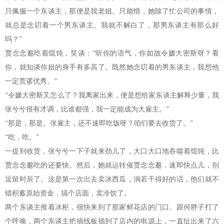
只佩服一个东谈主，那便是我老姐。只能惜，她除了忙公司的事情，
就总是念叨着一个男东谈主。我就不解白了，那男东谈主有那么好
吗？”
贾念念邈吃着馄饨，笑谈：“听你的语气，你如故令嫒大密斯呀？看
你，就知谈你姐的身手有多高了。既然她念叨着的男东谈主，我想他
一定荒谬优秀。”
“令嫒大密斯又怎么了？我离家出来，便是想给家东谈主解释少量，我
张兮兮很有才调，比谁都强，我一定能成为大雇主。”
“那是，那是。张雇主，还不速即吃饭呀？咱们要去收货了。”
“吃，吃。”
一提到收货，张兮兮一下子就来劲儿了，大口大口地吞噬着馄饨，比
贾念念邈吃的还要快。然后，她就运转催贾念念邈，速即快点儿，别
逗留时辰了。这是第一次出去卖冰西瓜，淌若干得好的话，他们就不
错积蓄原始资金，搞个店面，卖冷饮了。
两个东谈主推着冰柜，很快来到了那家鲜花店的门口。跟何胖子打了
个呼唤，两个东谈主把插线板插到了店内的电源上，一直扯出来了六