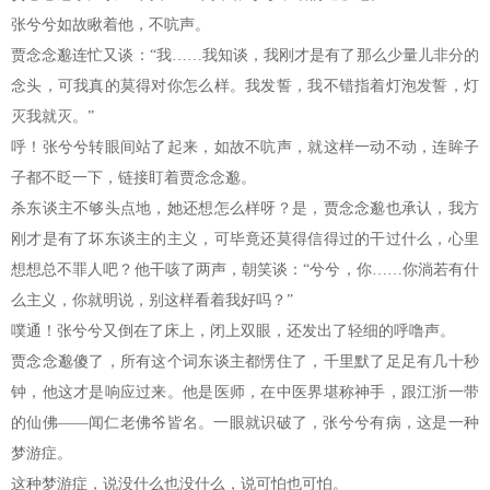
张兮兮如故瞅着他，不吭声。
贾念念邈连忙又谈：“我……我知谈，我刚才是有了那么少量儿非分的
念头，可我真的莫得对你怎么样。我发誓，我不错指着灯泡发誓，灯
灭我就灭。”
呼！张兮兮转眼间站了起来，如故不吭声，就这样一动不动，连眸子
子都不眨一下，链接盯着贾念念邈。
杀东谈主不够头点地，她还想怎么样呀？是，贾念念邈也承认，我方
刚才是有了坏东谈主的主义，可毕竟还莫得信得过的干过什么，心里
想想总不罪人吧？他干咳了两声，朝笑谈：“兮兮，你……你淌若有什
么主义，你就明说，别这样看着我好吗？”
噗通！张兮兮又倒在了床上，闭上双眼，还发出了轻细的呼噜声。
贾念念邈傻了，所有这个词东谈主都愣住了，千里默了足足有几十秒
钟，他这才是响应过来。他是医师，在中医界堪称神手，跟江浙一带
的仙佛——闻仁老佛爷皆名。一眼就识破了，张兮兮有病，这是一种
梦游症。
这种梦游症，说没什么也没什么，说可怕也可怕。