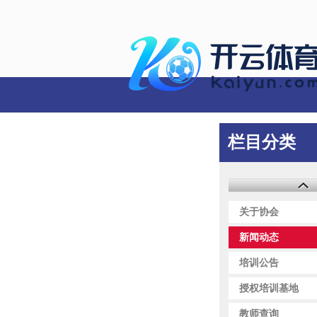
联系我们
栏目分类
关于协会
新闻动态
培训公告
授权培训基地
教师查询