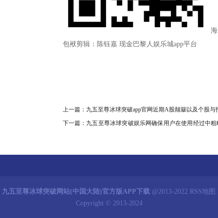
海
包袱剪辑：陈钰嘉 现金巴黎人娱乐城app平台
上一篇：
九五至尊冰球突破app官网近期A股颠簸以及个股与
下一篇：
九五至尊冰球突破娱乐网确保用户在使用经过中粗略
下载
y
九五至尊冰球突破网站(中国大陆)官方版APP下载
@2013-2022
RSS地图
Copyright
© 2013-2024