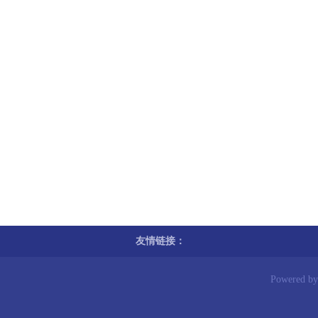
友情链接：
Powered b