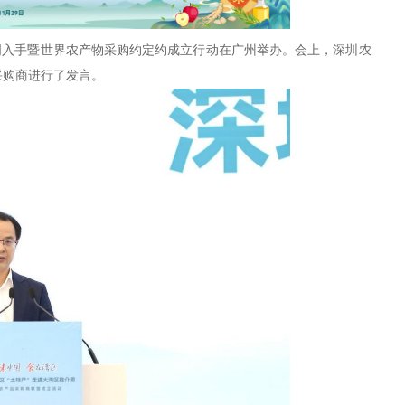
区推介周入手暨世界农产物采购约定约成立行动在广州举办。会上，深圳农
采购商进行了发言。