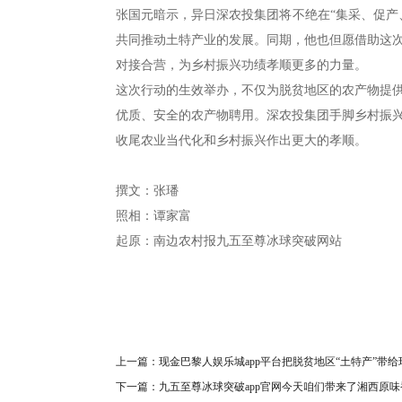
张国元暗示，异日深农投集团将不绝在“集采、促产
共同推动土特产业的发展。同期，他也但愿借助这
对接合营，为乡村振兴功绩孝顺更多的力量。
这次行动的生效举办，不仅为脱贫地区的农产物提
优质、安全的农产物聘用。深农投集团手脚乡村振
收尾农业当代化和乡村振兴作出更大的孝顺。
撰文：张璠
照相：谭家富
起原：南边农村报九五至尊冰球突破网站
上一篇：
现金巴黎人娱乐城app平台把脱贫地区“土特产”带给
下一篇：
九五至尊冰球突破app官网今天咱们带来了湘西原味