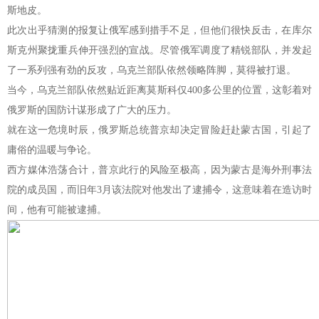
斯地皮。
此次出乎猜测的报复让俄军感到措手不足，但他们很快反击，在库尔
斯克州聚拢重兵伸开强烈的宣战。尽管俄军调度了精锐部队，并发起
了一系列强有劲的反攻，乌克兰部队依然领略阵脚，莫得被打退。
当今，乌克兰部队依然贴近距离莫斯科仅400多公里的位置，这彰着对
俄罗斯的国防计谋形成了广大的压力。
就在这一危境时辰，俄罗斯总统普京却决定冒险赶赴蒙古国，引起了
庸俗的温暖与争论。
西方媒体浩荡合计，普京此行的风险至极高，因为蒙古是海外刑事法
院的成员国，而旧年3月该法院对他发出了逮捕令，这意味着在造访时
间，他有可能被逮捕。