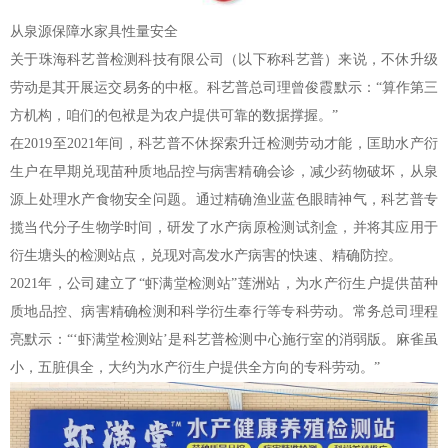
从泉源保障水家具性量安全
关于珠海科艺普检测科技有限公司（以下称科艺普）来说，不休升级
劳动是其开展运交易务的中枢。科艺普总司理曾俊霞默示：“算作第三
方机构，咱们的包袱是为农户提供可靠的数据撑握。”
在2019至2021年间，科艺普不休探索升迁检测劳动才能，匡助水产衍
生户在早期兑现苗种质地品控与病害精确会诊，减少药物破坏，从泉
源上处理水产食物安全问题。通过精确渔业蓝色眼睛神气，科艺普专
揽当代分子生物学时间，研发了水产病原检测试剂盒，并将其应用于
衍生塘头的检测站点，兑现对高发水产病害的快速、精确防控。
2021年，公司建立了“虾满堂检测站”莲洲站，为水产衍生户提供苗种
质地品控、病害精确检测和科学衍生奉行等专科劳动。常务总司理程
亮默示：“‘虾满堂检测站’是科艺普检测中心施行室的消弱版。麻雀虽
小，五脏俱全，大约为水产衍生户提供全方向的专科劳动。”