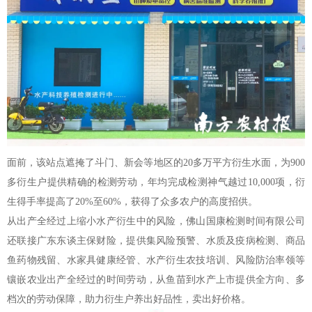
面前，该站点遮掩了斗门、新会等地区的20多万平方衍生水面，为900
多衍生户提供精确的检测劳动，年均完成检测神气越过10,000项，衍
生得手率提高了20%至60%，获得了众多农户的高度招供。
从出产全经过上缩小水产衍生中的风险，佛山国康检测时间有限公司
还联接广东东谈主保财险，提供集风险预警、水质及疫病检测、商品
鱼药物残留、水家具健康经管、水产衍生农技培训、风险防治率领等
镶嵌农业出产全经过的时间劳动，从鱼苗到水产上市提供全方向、多
档次的劳动保障，助力衍生户养出好品性，卖出好价格。