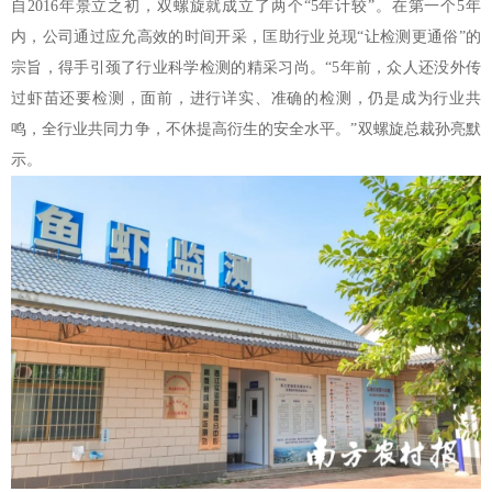
自2016年景立之初，双螺旋就成立了两个“5年计较”。在第一个5年
内，公司通过应允高效的时间开采，匡助行业兑现“让检测更通俗”的
宗旨，得手引颈了行业科学检测的精采习尚。“5年前，众人还没外传
过虾苗还要检测，面前，进行详实、准确的检测，仍是成为行业共
鸣，全行业共同力争，不休提高衍生的安全水平。”双螺旋总裁孙亮默
示。