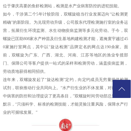
位于肇庆高要的鱼虾检测站，检测是水产业病害防控的进犯技能。
如今，干涉第二个5年计较阶段，双螺旋稳当行业发展迈向“让检测更
精确”的新阶段。为兑现劳动升级，公司股东代理检测施行室的业务运
营，拓展衍生环境监测、水生动物疫病监测等多元化劳动。于今，双
螺旋已匡助808家水产种苗及衍生基地构建检测才能，遮掩寰宇越过45
0家施行室网点，其中以“旋达检测”品牌定名的网点达190余家。面
前，双螺旋为广东、广西、湖北、河南、江苏等地区的渔业专揽部
门、保障公司等客户提供一站式的采样和检测劳动，涵盖疫病监测，
劳动质地获得相同招供。
连年来，双螺旋发起了“旋达检测”定约，向定约成员无穷量提供检测
试剂，联袂推动行业共同向上。“水产衍生业的不休发展，对衍生过程
中病害的防控和治理提议了更高条目，”双螺旋时间劳动部总监王海青
默示，“只须科学、标准的检测技能，才能灵验注重风险，保障水产行
业的可握续发展。”