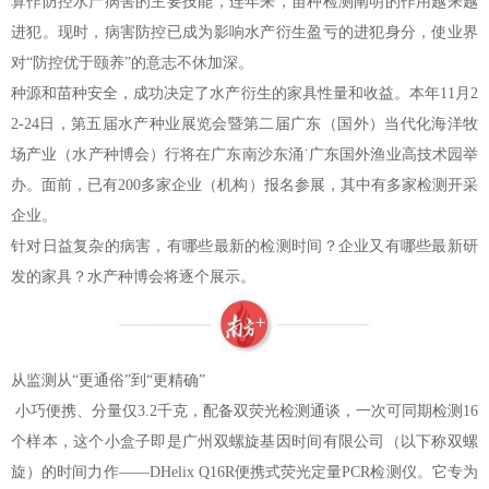
算作防控水产病害的主要技能，连年来，苗种检测阐明的作用越来越
进犯。现时，病害防控已成为影响水产衍生盈亏的进犯身分，使业界
对“防控优于颐养”的意志不休加深。
种源和苗种安全，成功决定了水产衍生的家具性量和收益。本年11月2
2-24日，第五届水产种业展览会暨第二届广东（国外）当代化海洋牧
场产业（水产种博会）行将在广东南沙东涌˙广东国外渔业高技术园举
办。面前，已有200多家企业（机构）报名参展，其中有多家检测开采
企业。
针对日益复杂的病害，有哪些最新的检测时间？企业又有哪些最新研
发的家具？水产种博会将逐个展示。
从监测从“更通俗”到“更精确”
小巧便携、分量仅3.2千克，配备双荧光检测通谈，一次可同期检测16
个样本，这个小盒子即是广州双螺旋基因时间有限公司（以下称双螺
旋）的时间力作——DHelix Q16R便携式荧光定量PCR检测仪。它专为